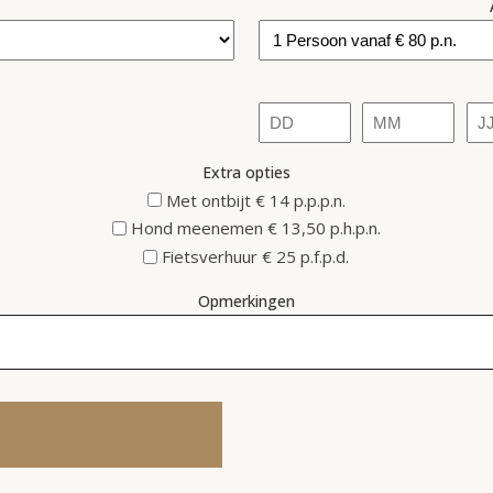
Dag
Maand
Jaa
Extra opties
Met ontbijt € 14 p.p.p.n.
Hond meenemen € 13,50 p.h.p.n.
Fietsverhuur € 25 p.f.p.d.
Opmerkingen