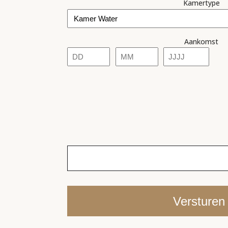
Kamertype
Aankomst
Dag
Maand
Jaar