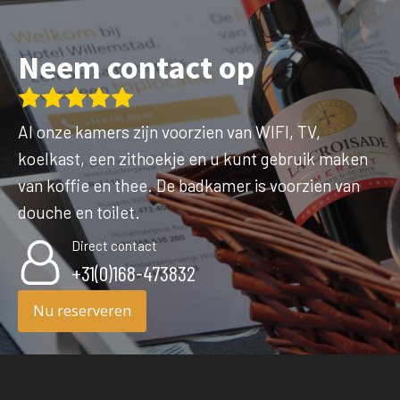
Neem contact op
Al onze kamers zijn voorzien van WIFI, TV,
koelkast, een zithoekje en u kunt gebruik maken
van koffie en thee. De badkamer is voorzien van
douche en toilet.
Direct contact
+31(0)168-473832
Nu reserveren