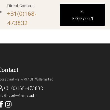
Direct Contact
en
NU
+31(0)168-
RESERVEREN
473832
Contact
oorstraat 42, 4797 BH Willemstad
+31(0)168-473832
nfo@hotel-willemstad.nl