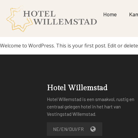
Home
Kam
Welcome to WordPress. This is your first post. Edit or delete 
Hotel Willemstad
Hotel Willemstad is een smaakvol, rustig en
centraal gelegen hotel in het hart van
Vestingstad Willemstad.
NE/EN/DUI/FR