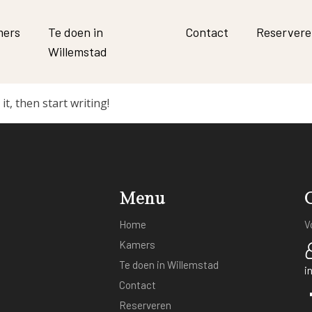
ers
Te doen in
Contact
Reserver
Willemstad
it, then start writing!
Menu
Home
V
Kamers
Te doen in Willemstad
i
Contact
Reserveren